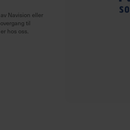
ønn
av Navision eller
D Worx
overgang til
ønn/HR
der hos oss.
isma Payroll
ønn