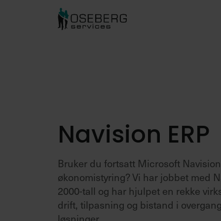
Vi er gode på:
Vi bru
Regnskapstjenester
B
Regnskapsføring tilpasset din
E
bedrift
B
Lønnstjenester
E
Navision ERP
Rett lønn til rett tid
U
HR og personal
Bruker du fortsatt Microsoft Navision
R
Med Oseberg Services har du
økonomistyring? Vi har jobbet med Na
profesjonell HR-partner på laget.
T
2000-tall og har hjulpet en rekke v
R
drift, tilpasning og bistand i overgan
løsninger.
S