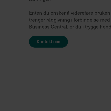
L
Enten du ønsker å videreføre bruken 
S
trenger rådgivning i forbindelse med 
L
Business Central, er du i trygge hen
V
Kontakt oss
L