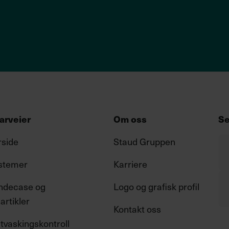
arveier
Om oss
Se
rside
Staud Gruppen
stemer
Karriere
ndecase og
Logo og grafisk profil
artikler
Kontakt oss
tvaskingskontroll