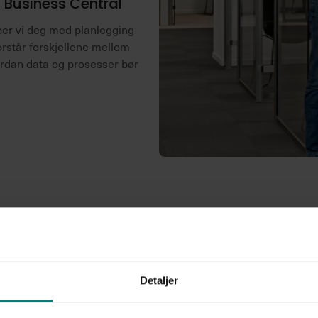
 Business Central
lper vi deg med planlegging
rstår forskjellene mellom
ordan data og prosesser bør
Detaljer
Klar for Busi