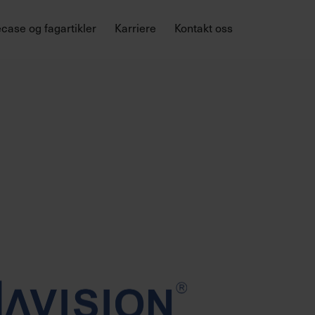
case og fagartikler
Karriere
Kontakt oss
ral
ure
Vi gir deg kontroll, innsikt
og støtte.
Regnskapsføreren skal være en
person som vil kunne gi merverdi til
sine kunder i form av gode systemer
og gode råd. Dersom
regnskapsføreren din ikke bidrar til
dette bør du bytte i dag.