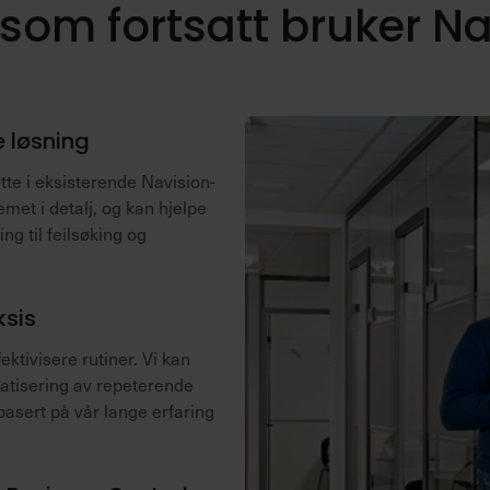
g som fortsatt bruker N
e løsning
øtte i eksisterende Navision-
met i detalj, og kan hjelpe
ng til feilsøking og
ksis
ektivisere rutiner. Vi kan
atisering av repeterende
basert på vår lange erfaring