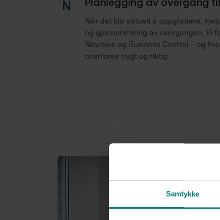
Planlegging av overgang til
Når det blir aktuelt å oppgradere, hje
og gjennomføring av overgangen. Vi fo
Navision og Business Central – og hv
overføres trygt og riktig.
Samtykke