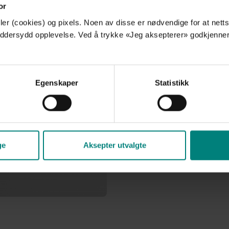
or
En overgang fra Navision t
er (cookies) og pixels. Noen av disse er nødvendige for at netts
oppgradering – det er en mu
skreddersydd opplevelse. Ved å trykke «Jeg aksepterer» godkjenne
regnskapsfunksjonen. Med 
grunnlaget for høy automa
Vi hjelper deg å struktur
Egenskaper
Statistikk
rapporteringsbehov før du
ikke blir en flaskehals. Me
smidig og systemet en støt
Les mer om Business Cen
ge
Aksepter utvalgte