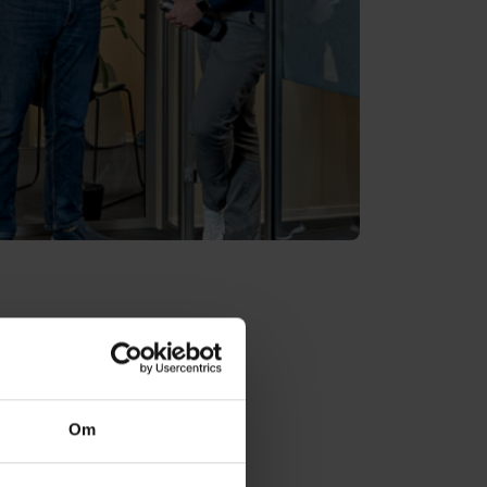
Om
ness Central?