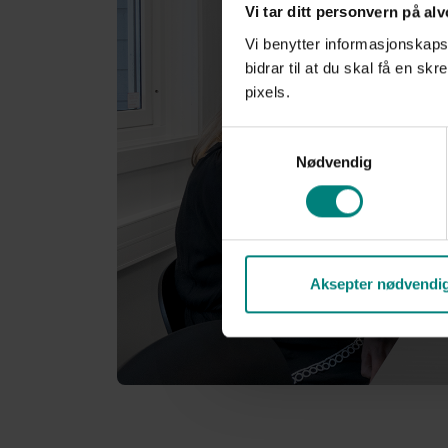
Vi tar ditt personvern på alv
Vi benytter informasjonskapsl
bidrar til at du skal få en 
pixels.
S
Nødvendig
a
m
t
y
k
k
Aksepter nødvendi
e
v
a
l
g