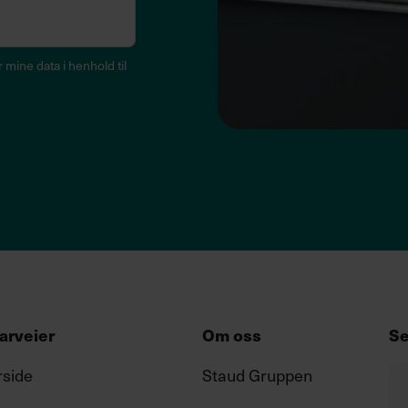
mine data i henhold til
arveier
Om oss
Se
rside
Staud Gruppen