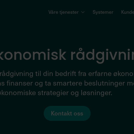
Våre tjenester
Systemer
Kunde
ker:
Trenger du hjelp med:
usiness Central
Finans oppsett i BC
konomisk rådgivni
RP/Regnskap
Fagstøtte i Business Cent
usiness NXT
ådgivning til din bedrift fra erfarne økon
RP/Regnskap
Continia Document Capt
s finanser og ta smartere beslutninger 
konomiske strategier og løsninger.
nimicro
Semine AI
egnskap/Lønn
ripletex
Kontakt oss
egnskap/Lønn
umango Payroll