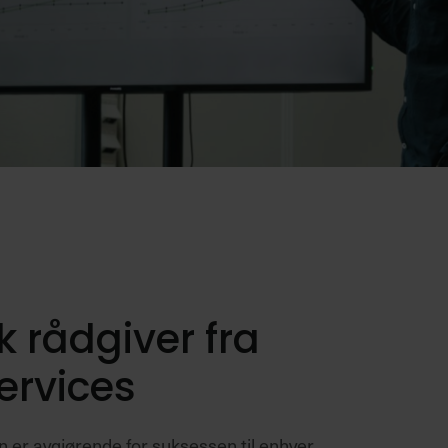
 rådgiver fra
ervices
n er avgjørende for suksessen til enhver