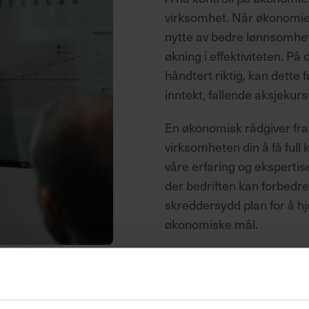
virksomhet. Når økonomien
nytte av bedre lønnsomhet
økning i effektiviteten. På
håndtert riktig, kan dette 
inntekt, fallende aksjekurse
En økonomisk rådgiver fra
virksomheten din å få ful
våre erfaring og ekspertis
der bedriften kan forbedre
skreddersydd plan for å h
økonomiske mål.