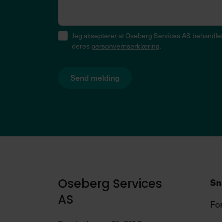
Consent
Jeg aksepterer at Oseberg Services AS behandler 
deres
personvernserklæring
.
Sn
Oseberg Services
AS
Fo