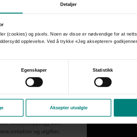
Detaljer
dette?
or
er (cookies) og pixels. Noen av disse er nødvendige for at netts
rksomhetens behov og mål,
skreddersydd opplevelse. Ved å trykke «Jeg aksepterer» godkjenne
rategi som passer best
Egenskaper
Statistikk
lle situasjon og forstå
il vi utarbeide en plan for
g lang sikt. Dette vil
ftene deres, og hvordan
forbedre lønnsomheten.
ge
Aksepter utvalgte
istisk budsjettopplegg som
ens inntekter og utgifter,