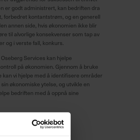
 er godt administrert, kan bedriften dra
, forbedret kontantstrøm, og en generell
 den annen side, hvis økonomien ikke blir
føre til alvorlige konsekvenser som tap av
r og i verste fall, konkurs.
 Oseberg Services kan hjelpe
l kontroll på økonomien. Gjennom å bruke
e kan vi hjelpe med å identifisere områder
 sin økonomiske ytelse, og utvikle en
jelpe bedriften med å oppnå sine