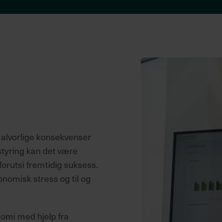
ønn
D Worx
ønn/HR
isma Payroll
ønn
alvorlige konsekvenser
styring kan det være
forutsi fremtidig suksess.
konomisk stress og til og
nomi med hjelp fra