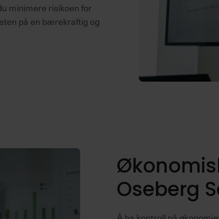
du minimere risikoen for
eten på en bærekraftig og
Økonomisk
Oseberg S
Å ha kontroll på økonomie